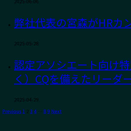
2025-06-06
弊社代表の宮森がHRカ
2025-05-28
認定アソシエート向け特
く）CQを備えたリーダ
2025-04-29
Previous
1
2
3
4
…
8
9
Next