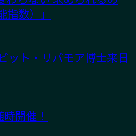
能指数）」
ビット・リバモア博士来日
 随時開催！